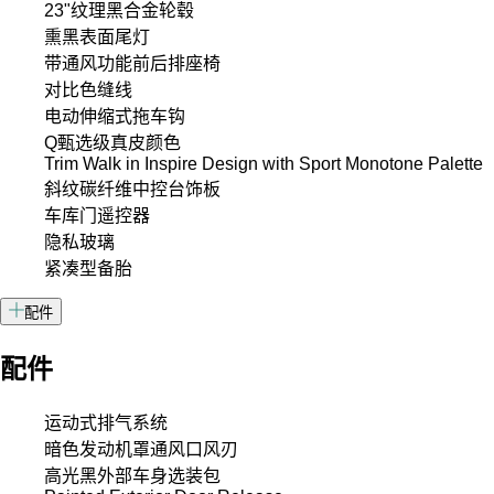
23"纹理黑合金轮毂
熏黑表面尾灯
带通风功能前后排座椅
对比色缝线
电动伸缩式拖车钩
Q甄选级真皮颜色
Trim Walk in Inspire Design with Sport Monotone Palette
斜纹碳纤维中控台饰板
车库门遥控器
隐私玻璃
紧凑型备胎
配件
配件
运动式排气系统
暗色发动机罩通风口风刃
高光黑外部车身选装包