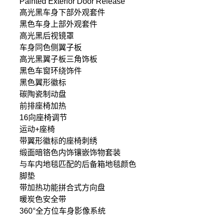
Painted Exterior Door Release
高光黑车身下部外观套件
黑色车身上部外观套件
高光黑后视镜罩
车身同色侧翼子板
高光黑翼子板三角饰板
黑色车窗环绕饰件
黑色翼形徽标
碳陶瓷制动盘
前排座椅加热
16向座椅调节
运动+座椅
带翼形徽标的座椅刺绣
缎面暗铬色内饰镶嵌饰物套装
与车内地毯匹配的后备箱地毯颜色
脚垫
带加热功能拼合式方向盘
暖炭色安全带
360°全方位车身影像系统