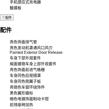
手机感应式充电器
触摸板
配件
配件
亮色饰面排气管
亮色发动机罩通风口风刃
Painted Exterior Door Release
车身下部外观套件
缎面镀铬车身上部外观套件
亮色饰面前进气格栅
车身同色后视镜罩
车身同色侧翼子板
亮铬色车窗环绕饰件
黑色翼形徽标
暗色电镀饰面制动卡钳
前排座椅加热