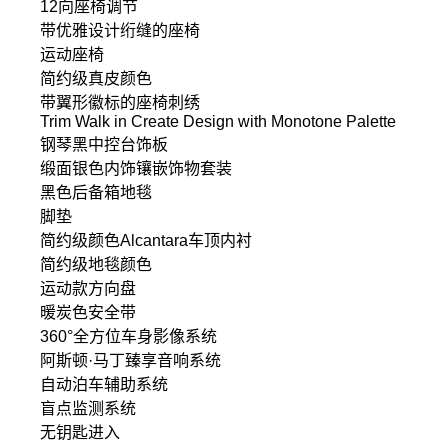
12向座椅调节
带优雅设计绗缝的座椅
运动座椅
简约级真皮颜色
带翼形徽标的座椅刺绣
Trim Walk in Create Design with Monotone Palette
钢琴黑中控台饰板
缎面银色内饰镶嵌饰物套装
黑色后备箱地毯
脚垫
简约级颜色Alcantara车顶内衬
简约级地毯颜色
运动款方向盘
暖炭色安全带
360°全方位车身影像系统
阿斯顿·马丁臻享音响系统
自动泊车辅助系统
盲点监测系统
无钥匙进入