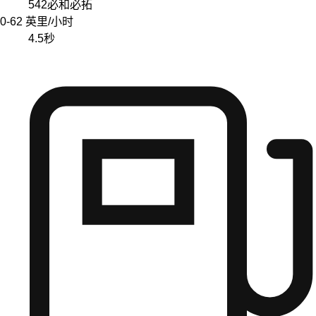
542
必和必拓
0-62 英里/小时
4.5
秒