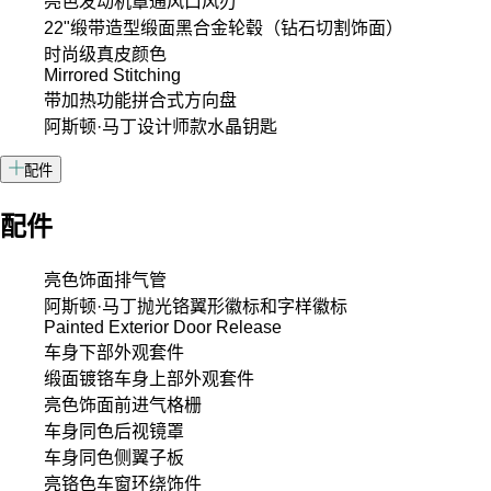
亮色发动机罩通风口风刃
22"缎带造型缎面黑合金轮毂（钻石切割饰面）
时尚级真皮颜色
Mirrored Stitching
带加热功能拼合式方向盘
阿斯顿·马丁设计师款水晶钥匙
配件
配件
亮色饰面排气管
阿斯顿·马丁抛光铬翼形徽标和字样徽标
Painted Exterior Door Release
车身下部外观套件
缎面镀铬车身上部外观套件
亮色饰面前进气格栅
车身同色后视镜罩
车身同色侧翼子板
亮铬色车窗环绕饰件