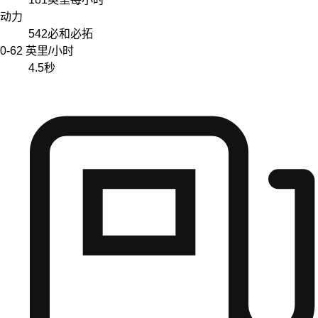
动力
542
必和必拓
0-62 英里/小时
4.5
秒