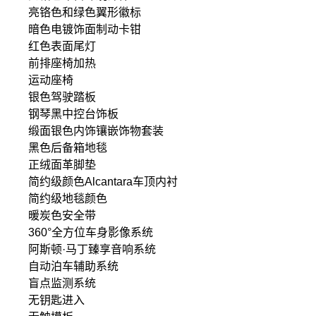
亮铬色和绿色翼形徽标
暗色电镀饰面制动卡钳
红色表面尾灯
前排座椅加热
运动座椅
银色驾驶踏板
钢琴黑中控台饰板
缎面银色内饰镶嵌饰物套装
黑色后备箱地毯
正绒面革脚垫
简约级颜色Alcantara车顶内衬
简约级地毯颜色
暖炭色安全带
360°全方位车身影像系统
阿斯顿·马丁臻享音响系统
自动泊车辅助系统
盲点监测系统
无钥匙进入