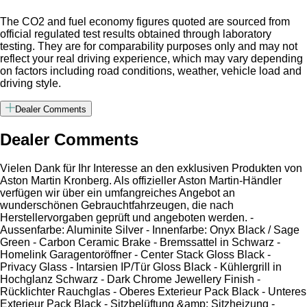
The CO2 and fuel economy figures quoted are sourced from
official regulated test results obtained through laboratory
testing. They are for comparability purposes only and may not
reflect your real driving experience, which may vary depending
on factors including road conditions, weather, vehicle load and
driving style.
Dealer Comments
Dealer Comments
Vielen Dank für Ihr Interesse an den exklusiven Produkten von
Aston Martin Kronberg. Als offizieller Aston Martin-Händler
verfügen wir über ein umfangreiches Angebot an
wunderschönen Gebrauchtfahrzeugen, die nach
Herstellervorgaben geprüft und angeboten werden. -
Aussenfarbe: Aluminite Silver - Innenfarbe: Onyx Black / Sage
Green - Carbon Ceramic Brake - Bremssattel in Schwarz -
Homelink Garagentoröffner - Center Stack Gloss Black -
Privacy Glass - Intarsien IP/Tür Gloss Black - Kühlergrill in
Hochglanz Schwarz - Dark Chrome Jewellery Finish -
Rücklichter Rauchglas - Oberes Exterieur Pack Black - Unteres
Exterieur Pack Black - Sitzbelüftung &amp; Sitzheizung -