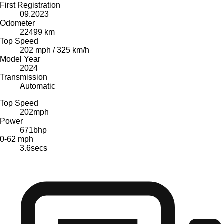
First Registration
09.2023
Odometer
22499 km
Top Speed
202 mph / 325 km/h
Model Year
2024
Transmission
Automatic
Top Speed
202
mph
Power
671
bhp
0-62 mph
3.6
secs