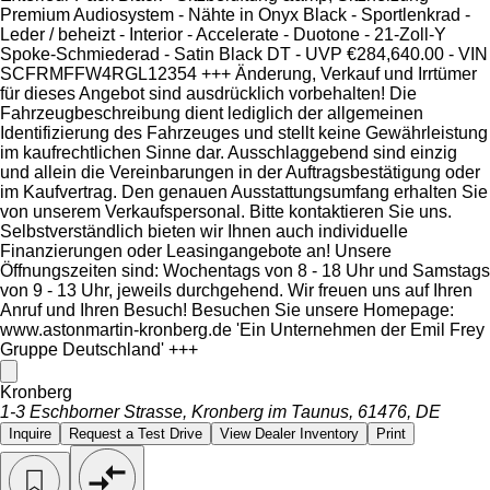
Premium Audiosystem - Nähte in Onyx Black - Sportlenkrad -
Leder / beheizt - Interior - Accelerate - Duotone - 21-Zoll-Y
Spoke-Schmiederad - Satin Black DT - UVP €284,640.00 - VIN
SCFRMFFW4RGL12354 +++ Änderung, Verkauf und Irrtümer
für dieses Angebot sind ausdrücklich vorbehalten! Die
Fahrzeugbeschreibung dient lediglich der allgemeinen
Identifizierung des Fahrzeuges und stellt keine Gewährleistung
im kaufrechtlichen Sinne dar. Ausschlaggebend sind einzig
und allein die Vereinbarungen in der Auftragsbestätigung oder
im Kaufvertrag. Den genauen Ausstattungsumfang erhalten Sie
von unserem Verkaufspersonal. Bitte kontaktieren Sie uns.
Selbstverständlich bieten wir Ihnen auch individuelle
Finanzierungen oder Leasingangebote an! Unsere
Öffnungszeiten sind: Wochentags von 8 - 18 Uhr und Samstags
von 9 - 13 Uhr, jeweils durchgehend. Wir freuen uns auf Ihren
Anruf und Ihren Besuch! Besuchen Sie unsere Homepage:
www.astonmartin-kronberg.de 'Ein Unternehmen der Emil Frey
Gruppe Deutschland' +++
Kronberg
1-3 Eschborner Strasse, Kronberg im Taunus, 61476, DE
Inquire
Request a Test Drive
View Dealer Inventory
Print