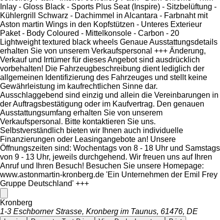
Inlay - Gloss Black - Sports Plus Seat (Inspire) - Sitzbelüftung -
Kühlergrill Schwarz - Dachimmel in Alcantara - Farbnaht mit
Aston martin Wings in den Kopfstützen - Unteres Exterieur
Paket - Body Coloured - Mittelkonsole - Carbon - 20
Lightweight textured black wheels Genaue Ausstattungsdetails
erhalten Sie von unserem Verkaufspersonal +++ Änderung,
Verkauf und Irrtümer für dieses Angebot sind ausdrücklich
vorbehalten! Die Fahrzeugbeschreibung dient lediglich der
allgemeinen Identifizierung des Fahrzeuges und stellt keine
Gewährleistung im kaufrechtlichen Sinne dar.
Ausschlaggebend sind einzig und allein die Vereinbarungen in
der Auftragsbestätigung oder im Kaufvertrag. Den genauen
Ausstattungsumfang erhalten Sie von unserem
Verkaufspersonal. Bitte kontaktieren Sie uns.
Selbstverständlich bieten wir Ihnen auch individuelle
Finanzierungen oder Leasingangebote an! Unsere
Öffnungszeiten sind: Wochentags von 8 - 18 Uhr und Samstags
von 9 - 13 Uhr, jeweils durchgehend. Wir freuen uns auf Ihren
Anruf und Ihren Besuch! Besuchen Sie unsere Homepage:
www.astonmartin-kronberg.de 'Ein Unternehmen der Emil Frey
Gruppe Deutschland' +++
Kronberg
1-3 Eschborner Strasse, Kronberg im Taunus, 61476, DE