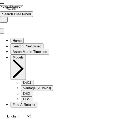
Search Pre-Owned
Home
Search Pre-Owned
Aston Martin Timeless
Models
DB11
Vantage (2019-23)
DBX
DBS
Find A Retailer