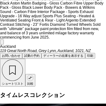
Black Aston Martin Badging - Gloss Carbon Fibre Upper Body
Pack - Gloss Black Lower Body Pack - Bowers & Wilkins
Sound - Carbon Fibre Interior Package - Sports Exhaust
Upgrade - 16 Way adjust Sports Plus Seating - Heated &
Ventilated Seating Front & Rear - Light Argento Extended
Contrast Stitching - 23" Fortis Diamond Turned Wheels Sold
with "ultimate" package paint protection film fitted from new,
and balance of 3 years unlimited milage factory warranty
commencing from June 2025.
Auckland
119 Great North Road, Grey Lynn, Auckland, 1021, NZ
お問い合わせ
試乗の予約
ディーラーの在庫を表示する
印刷
ショートリスト
比較
タイムレスコレクション