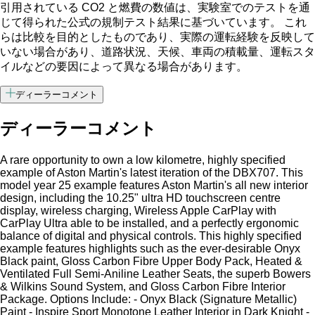
引用されている CO2 と燃費の数値は、実験室でのテストを通
じて得られた公式の規制テスト結果に基づいています。 これ
らは比較を目的としたものであり、実際の運転経験を反映して
いない場合があり、道路状況、天候、車両の積載量、運転スタ
イルなどの要因によって異なる場合があります。
ディーラーコメント
ディーラーコメント
A rare opportunity to own a low kilometre, highly specified
example of Aston Martin's latest iteration of the DBX707. This
model year 25 example features Aston Martin's all new interior
design, including the 10.25" ultra HD touchscreen centre
display, wireless charging, Wireless Apple CarPlay with
CarPlay Ultra able to be installed, and a perfectly ergonomic
balance of digital and physical controls. This highly specified
example features highlights such as the ever-desirable Onyx
Black paint, Gloss Carbon Fibre Upper Body Pack, Heated &
Ventilated Full Semi-Aniline Leather Seats, the superb Bowers
& Wilkins Sound System, and Gloss Carbon Fibre Interior
Package. Options Include: - Onyx Black (Signature Metallic)
Paint - Inspire Sport Monotone Leather Interior in Dark Knight -