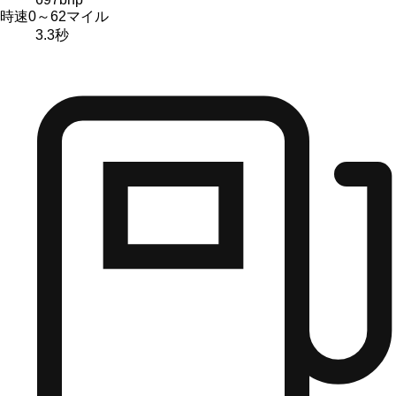
時速0～62マイル
3.3
秒