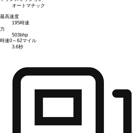
オートマチック
最高速度
195
時速
力
503
bhp
時速0～62マイル
3.6
秒