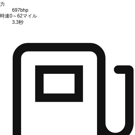
力
697
bhp
時速0～62マイル
3.3
秒