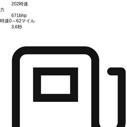
202
時速
力
671
bhp
時速0～62マイル
3.6
秒