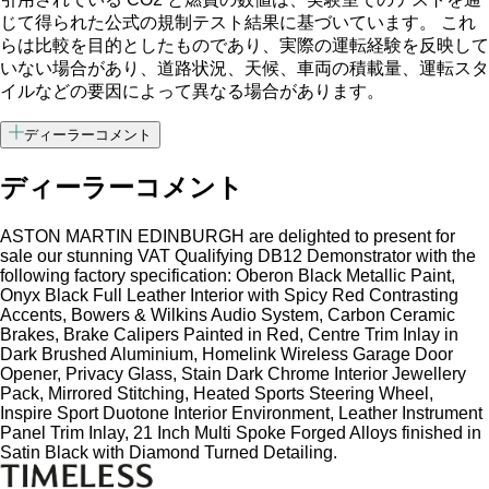
じて得られた公式の規制テスト結果に基づいています。 これ
らは比較を目的としたものであり、実際の運転経験を反映して
いない場合があり、道路状況、天候、車両の積載量、運転スタ
イルなどの要因によって異なる場合があります。
ディーラーコメント
ディーラーコメント
ASTON MARTIN EDINBURGH are delighted to present for
sale our stunning VAT Qualifying DB12 Demonstrator with the
following factory specification: Oberon Black Metallic Paint,
Onyx Black Full Leather Interior with Spicy Red Contrasting
Accents, Bowers & Wilkins Audio System, Carbon Ceramic
Brakes, Brake Calipers Painted in Red, Centre Trim Inlay in
Dark Brushed Aluminium, Homelink Wireless Garage Door
Opener, Privacy Glass, Stain Dark Chrome Interior Jewellery
Pack, Mirrored Stitching, Heated Sports Steering Wheel,
Inspire Sport Duotone Interior Environment, Leather Instrument
Panel Trim Inlay, 21 Inch Multi Spoke Forged Alloys finished in
Satin Black with Diamond Turned Detailing.