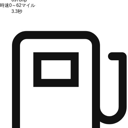
時速0～62マイル
3.3
秒