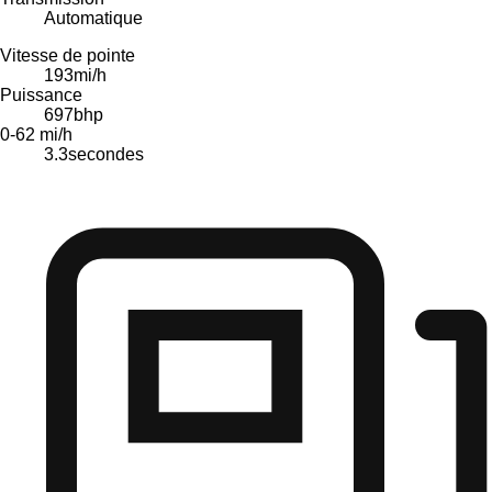
Automatique
Vitesse de pointe
193
mi/h
Puissance
697
bhp
0-62 mi/h
3.3
secondes