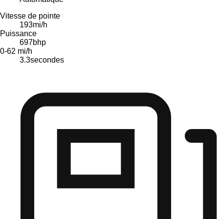
Vitesse de pointe
193
mi/h
Puissance
697
bhp
0-62 mi/h
3.3
secondes