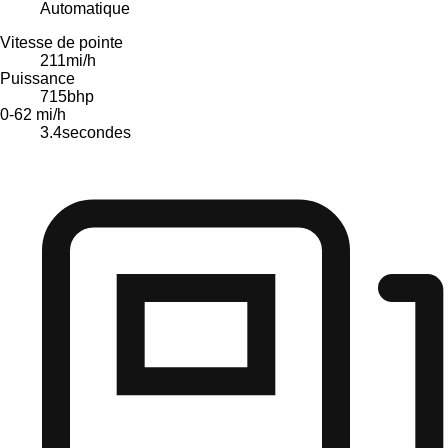
Automatique
Vitesse de pointe
211
mi/h
Puissance
715
bhp
0-62 mi/h
3.4
secondes