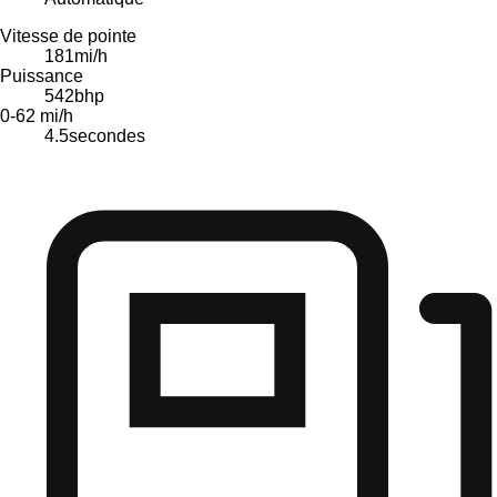
Vitesse de pointe
181
mi/h
Puissance
542
bhp
0-62 mi/h
4.5
secondes