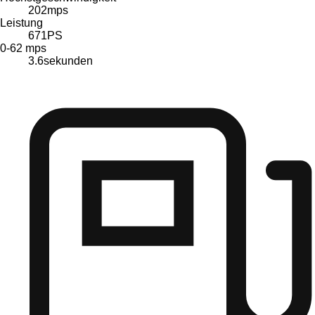
202
mps
Leistung
671
PS
0-62 mps
3.6
sekunden